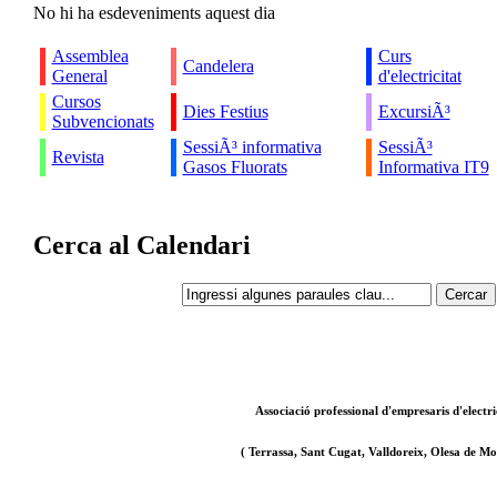
No hi ha esdeveniments aquest dia
Assemblea
Curs
Candelera
General
d'electricitat
Cursos
Dies Festius
ExcursiÃ³
Subvencionats
SessiÃ³ informativa
SessiÃ³
Revista
Gasos Fluorats
Informativa IT9
Cerca al Calendari
Associació professional d'empresaris d'electri
( Terrassa, Sant Cugat, Valldoreix, Olesa de Mon