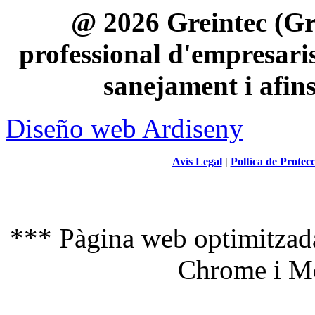
@ 2026 Greintec (Gre
professional d'empresaris 
sanejament i afin
Diseño web Ardiseny
Avís Legal
|
Poltíca de Protec
*** Pàgina web optimitzada
Chrome i Mo