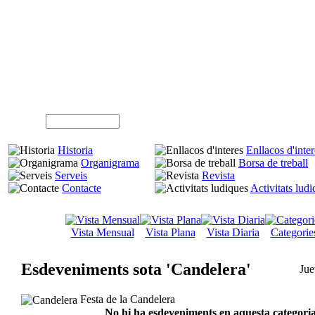
A
Usuari (NIF)
Historia
Enllacos d'inter
Organigrama
Borsa de treball
Serveis
Revista
Contacte
Activitats lud
Vista Mensual
Vista Plana
Vista Diaria
Categorie
Esdeveniments sota 'Candelera'
Jue
Festa de la Candelera
No hi ha esdeveniments en aquesta categoria