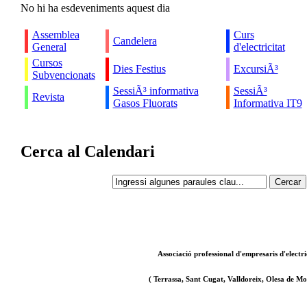
No hi ha esdeveniments aquest dia
Assemblea
Curs
Candelera
General
d'electricitat
Cursos
Dies Festius
ExcursiÃ³
Subvencionats
SessiÃ³ informativa
SessiÃ³
Revista
Gasos Fluorats
Informativa IT9
Cerca al Calendari
Associació professional d'empresaris d'electri
( Terrassa, Sant Cugat, Valldoreix, Olesa de Mon