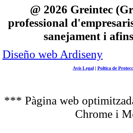
@ 2026 Greintec (Gre
professional d'empresaris 
sanejament i afin
Diseño web Ardiseny
Avís Legal
|
Poltíca de Protec
*** Pàgina web optimitzada
Chrome i Mo