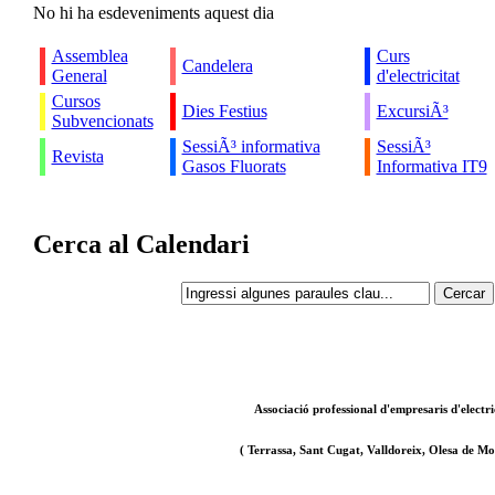
No hi ha esdeveniments aquest dia
Assemblea
Curs
Candelera
General
d'electricitat
Cursos
Dies Festius
ExcursiÃ³
Subvencionats
SessiÃ³ informativa
SessiÃ³
Revista
Gasos Fluorats
Informativa IT9
Cerca al Calendari
Associació professional d'empresaris d'electri
( Terrassa, Sant Cugat, Valldoreix, Olesa de Mon