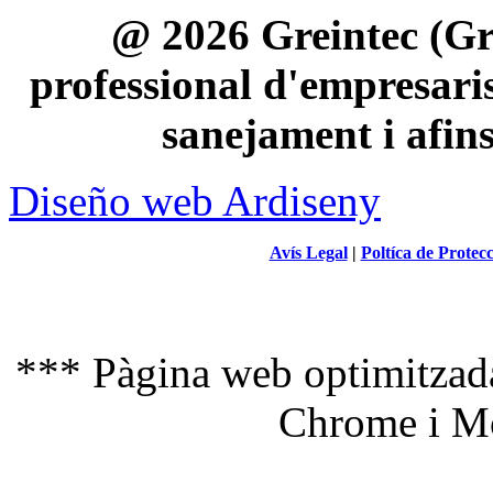
@ 2026 Greintec (Gre
professional d'empresaris 
sanejament i afin
Diseño web Ardiseny
Avís Legal
|
Poltíca de Protec
*** Pàgina web optimitzada
Chrome i Mo