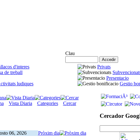
Accés Agremiats
Clau
llacos d'interes
Privats
a de treball
Subvencionat
Presentacio
ctivitats ludiques
Gestio bon
na
Vista Diaria
Categories
Cercar
Cercador Goog
osto 06, 2026
Pròxim dia