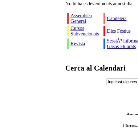
No hi ha esdeveniments aquest dia
Assemblea
Candelera
General
Cursos
Dies Festius
Subvencionats
SessiÃ³ informa
Revista
Gasos Fluorats
Cerca al Calendari
Associa
( Terrassa