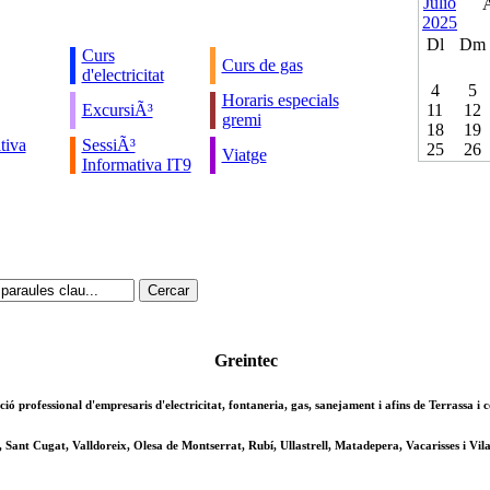
Dl
Dm
Curs
Curs de gas
d'electricitat
4
5
Horaris especials
ExcursiÃ³
11
12
gremi
18
19
tiva
SessiÃ³
25
26
Viatge
Informativa IT9
Greintec
ció professional d'empresaris d'electricitat, fontaneria, gas, sanejament i afins de Terrassa i
, Sant Cugat, Valldoreix, Olesa de Montserrat, Rubí, Ullastrell, Matadepera, Vacarisses i Vila