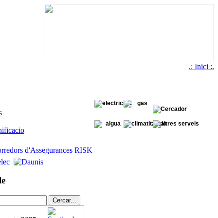
.: Inici :.
s
ificacio
le