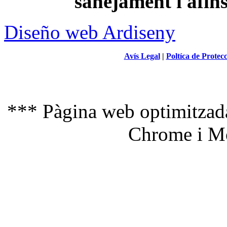
sanejament i afin
Diseño web Ardiseny
Avís Legal
|
Poltíca de Protec
*** Pàgina web optimitzada
Chrome i Mo