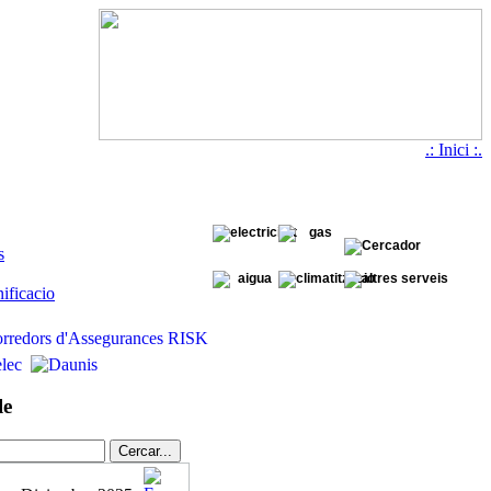
.: Inici :.
s
ificacio
le