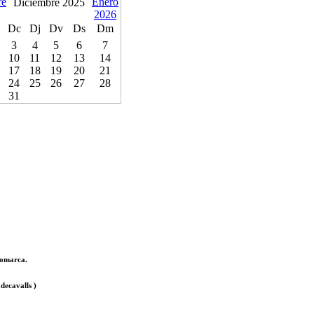
Diciembre 2025
Dc
Dj
Dv
Ds
Dm
3
4
5
6
7
10
11
12
13
14
17
18
19
20
21
24
25
26
27
28
31
 comarca.
decavalls )