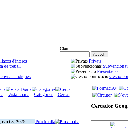
Accés Agremiats
Clau
llacos d'interes
Privats
a de treball
Subvencionat
Presentacio
ctivitats ludiques
Gestio bon
na
Vista Diaria
Categories
Cercar
Cercador Goog
osto 08, 2026
Pròxim dia