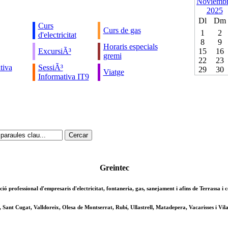
Dl
Dm
Curs
Curs de gas
1
2
d'electricitat
8
9
Horaris especials
ExcursiÃ³
15
16
gremi
22
23
tiva
SessiÃ³
29
30
Viatge
Informativa IT9
Greintec
ció professional d'empresaris d'electricitat, fontaneria, gas, sanejament i afins de Terrassa i
, Sant Cugat, Valldoreix, Olesa de Montserrat, Rubí, Ullastrell, Matadepera, Vacarisses i Vila