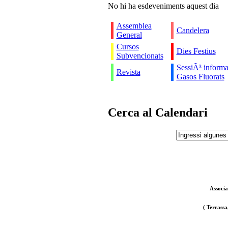
No hi ha esdeveniments aquest dia
Assemblea
Candelera
General
Cursos
Dies Festius
Subvencionats
SessiÃ³ informa
Revista
Gasos Fluorats
Cerca al Calendari
Associa
( Terrassa