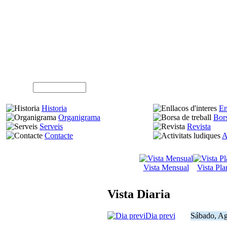
Usuari (NIF)
Historia
En
Organigrama
Bors
Serveis
Revista
Contacte
A
Vista Mensual
Vista Pla
Vista Diaria
Dia previ
Sábado, Ag