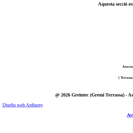
Aquesta secció es
Associa
( Terrassa
@ 2026 Greintec (Gremi Terrassa) - Asso
Diseño web Ardiseny
Aví