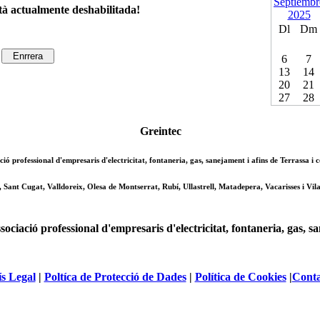
tà actualmente deshabilitada!
Dl
Dm
6
7
13
14
20
21
27
28
Greintec
ció professional d'empresaris d'electricitat, fontaneria, gas, sanejament i afins de Terrassa i
, Sant Cugat, Valldoreix, Olesa de Montserrat, Rubí, Ullastrell, Matadepera, Vacarisses i Vila
ciació professional d'empresaris d'electricitat, fontaneria, gas, s
s Legal
|
Poltíca de Protecció de Dades
|
Política de Cookies
|
Conta