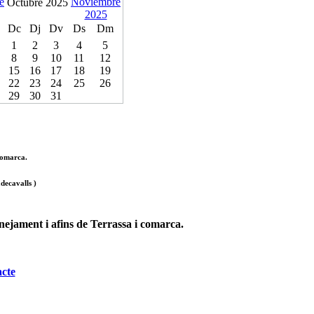
Octubre 2025
Dc
Dj
Dv
Ds
Dm
1
2
3
4
5
8
9
10
11
12
15
16
17
18
19
22
23
24
25
26
29
30
31
 comarca.
decavalls )
anejament i afins de Terrassa i comarca.
cte