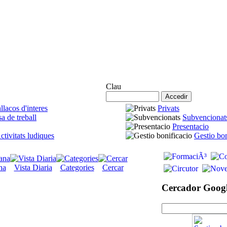
Accés Agremiats
Clau
llacos d'interes
Privats
a de treball
Subvencionat
Presentacio
ctivitats ludiques
Gestio bon
na
Vista Diaria
Categories
Cercar
Cercador Goog