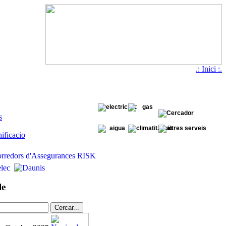
.: Inici :.
s
ificacio
le