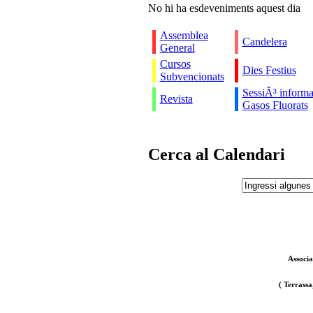
No hi ha esdeveniments aquest dia
Assemblea
Candelera
General
Cursos
Dies Festius
Subvencionats
SessiÃ³ informa
Revista
Gasos Fluorats
Cerca al Calendari
Associa
( Terrassa