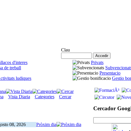
Accés Agremiats
Clau
llacos d'interes
Privats
a de treball
Subvencionat
Presentacio
ctivitats ludiques
Gestio bon
na
Vista Diaria
Categories
Cercar
Cercador Goog
osto 08, 2026
Pròxim dia