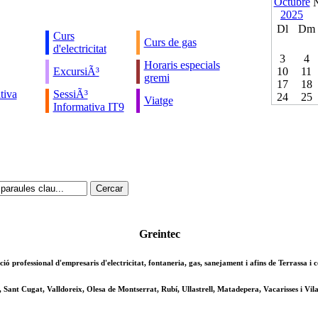
Dl
Dm
Curs
Curs de gas
d'electricitat
3
4
Horaris especials
ExcursiÃ³
10
11
gremi
17
18
tiva
SessiÃ³
24
25
Viatge
Informativa IT9
Greintec
ció professional d'empresaris d'electricitat, fontaneria, gas, sanejament i afins de Terrassa i
, Sant Cugat, Valldoreix, Olesa de Montserrat, Rubí, Ullastrell, Matadepera, Vacarisses i Vila