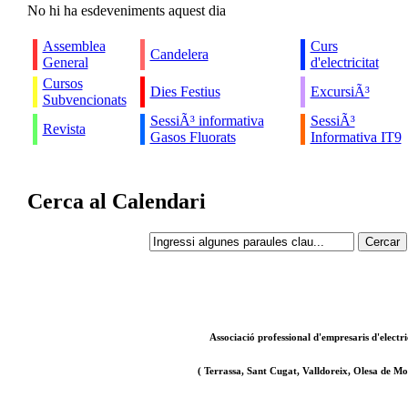
No hi ha esdeveniments aquest dia
Assemblea
Curs
Candelera
General
d'electricitat
Cursos
Dies Festius
ExcursiÃ³
Subvencionats
SessiÃ³ informativa
SessiÃ³
Revista
Gasos Fluorats
Informativa IT9
Cerca al Calendari
Associació professional d'empresaris d'electri
( Terrassa, Sant Cugat, Valldoreix, Olesa de Mon