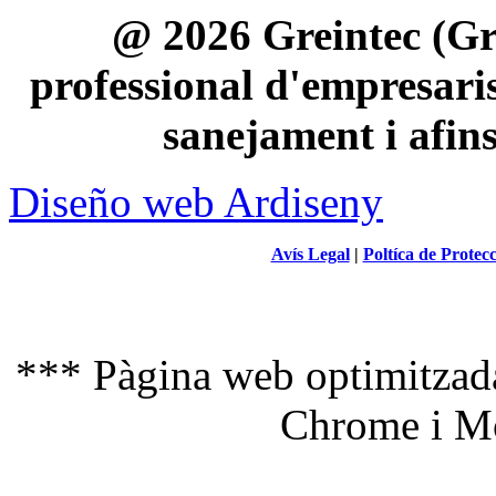
@ 2026 Greintec (Gre
professional d'empresaris 
sanejament i afin
Diseño web Ardiseny
Avís Legal
|
Poltíca de Protec
*** Pàgina web optimitzada
Chrome i Mo