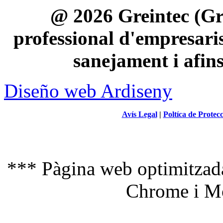
@ 2026 Greintec (Gre
professional d'empresaris 
sanejament i afin
Diseño web Ardiseny
Avís Legal
|
Poltíca de Protec
*** Pàgina web optimitzada
Chrome i Mo