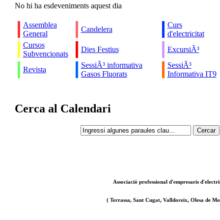
No hi ha esdeveniments aquest dia
Assemblea
Curs
Candelera
General
d'electricitat
Cursos
Dies Festius
ExcursiÃ³
Subvencionats
SessiÃ³ informativa
SessiÃ³
Revista
Gasos Fluorats
Informativa IT9
Cerca al Calendari
Associació professional d'empresaris d'electri
( Terrassa, Sant Cugat, Valldoreix, Olesa de Mon