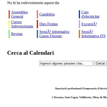
No hi ha esdeveniments aquest dia
Assemblea
Curs
Candelera
General
d'electricitat
Cursos
Dies Festius
ExcursiÃ³
Subvencionats
SessiÃ³ informativa
SessiÃ³
Revista
Gasos Fluorats
Informativa IT9
Cerca al Calendari
Associació professional d'empresaris d'electri
( Terrassa, Sant Cugat, Valldoreix, Olesa de Mon