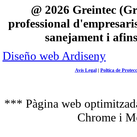
@ 2026 Greintec (Gre
professional d'empresaris 
sanejament i afin
Diseño web Ardiseny
Avís Legal
|
Poltíca de Protec
*** Pàgina web optimitzada
Chrome i Mo