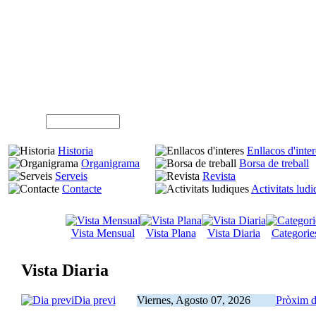
A
Usuari (NIF)
Historia
Enllacos d'inter
Organigrama
Borsa de treball
Serveis
Revista
Contacte
Activitats lud
Vista Mensual
Vista Plana
Vista Diaria
Categorie
Vista Diaria
Dia previ
Viernes, Agosto 07, 2026
Pròxim d