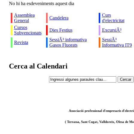
No hi ha esdeveniments aquest dia
Assemblea
Curs
Candelera
General
d'electricitat
Cursos
Dies Festius
ExcursiÃ³
Subvencionats
SessiÃ³ informativa
SessiÃ³
Revista
Gasos Fluorats
Informativa IT9
Cerca al Calendari
Associació professional d'empresaris d'electri
( Terrassa, Sant Cugat, Valldoreix, Olesa de Mon