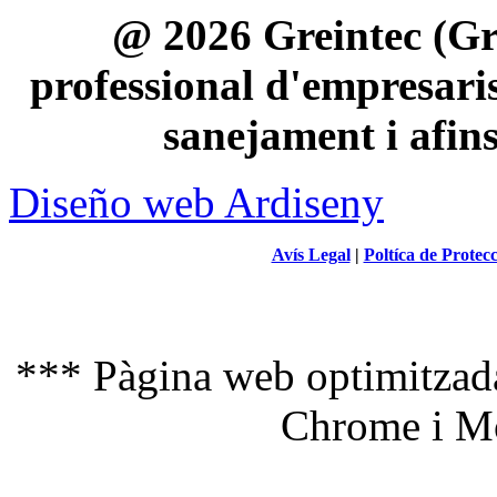
@ 2026 Greintec (Gre
professional d'empresaris 
sanejament i afin
Diseño web Ardiseny
Avís Legal
|
Poltíca de Protec
*** Pàgina web optimitzada
Chrome i Mo