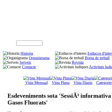
A
Usuari (NIF)
Historia
Enllacos d'inter
Organigrama
Borsa de treball
Serveis
Revista
Contacte
Activitats lud
Vista Mensual
Vista Plana
Vista Diaria
Categorie
Esdeveniments sota 'SessiÃ³ informativa
Gasos Fluorats'