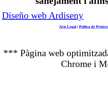
sanejament i afin
Diseño web Ardiseny
Avís Legal
|
Poltíca de Protec
*** Pàgina web optimitzada
Chrome i Mo