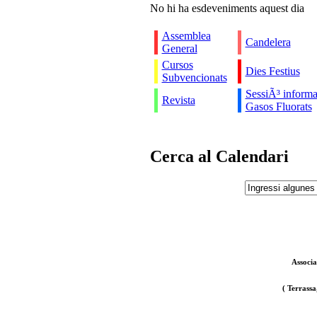
No hi ha esdeveniments aquest dia
Assemblea
Candelera
General
Cursos
Dies Festius
Subvencionats
SessiÃ³ informa
Revista
Gasos Fluorats
Cerca al Calendari
Associa
( Terrassa