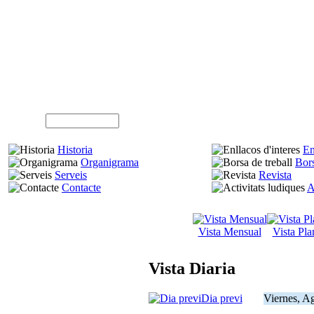
Usuari (NIF)
Historia
En
Organigrama
Bors
Serveis
Revista
Contacte
A
Vista Mensual
Vista Pla
Vista Diaria
Dia previ
Viernes, A