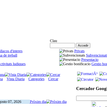
Accés Agremiats
Clau
llacos d'interes
Privats
a de treball
Subvencionat
Presentacio
ctivitats ludiques
Gestio bon
na
Vista Diaria
Categories
Cercar
Cercador Goog
gosto 07, 2026
Pròxim dia