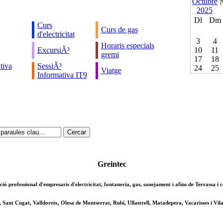
Dl
Dm
Curs
Curs de gas
d'electricitat
3
4
Horaris especials
ExcursiÃ³
10
11
gremi
17
18
tiva
SessiÃ³
24
25
Viatge
Informativa IT9
Greintec
ció professional d'empresaris d'electricitat, fontaneria, gas, sanejament i afins de Terrassa i
, Sant Cugat, Valldoreix, Olesa de Montserrat, Rubí, Ullastrell, Matadepera, Vacarisses i Vila