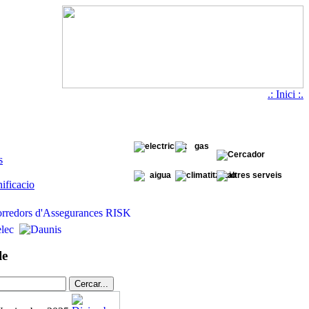
.: Inici :.
s
ificacio
le