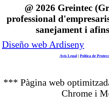
@ 2026 Greintec (Gre
professional d'empresaris 
sanejament i afin
Diseño web Ardiseny
Avís Legal
|
Poltíca de Protec
*** Pàgina web optimitzada
Chrome i Mo