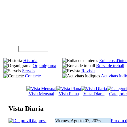
A
Usuari (NIF)
Historia
Enllacos d'inter
Organigrama
Borsa de treball
Serveis
Revista
Contacte
Activitats lud
Vista Mensual
Vista Plana
Vista Diaria
Categorie
Vista Diaria
Dia previ
Viernes, Agosto 07, 2026
Pròxim d