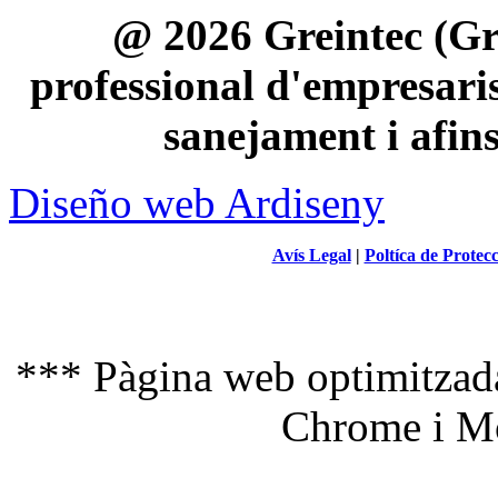
@ 2026 Greintec (Gre
professional d'empresaris 
sanejament i afin
Diseño web Ardiseny
Avís Legal
|
Poltíca de Protec
*** Pàgina web optimitzada
Chrome i Mo