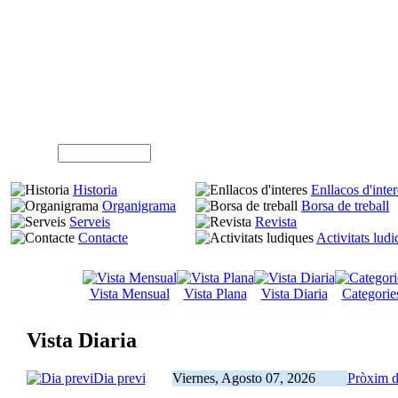
A
Usuari (NIF)
Historia
Enllacos d'inter
Organigrama
Borsa de treball
Serveis
Revista
Contacte
Activitats lud
Vista Mensual
Vista Plana
Vista Diaria
Categorie
Vista Diaria
Dia previ
Viernes, Agosto 07, 2026
Pròxim d