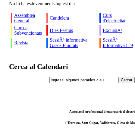
No hi ha esdeveniments aquest dia
Assemblea
Curs
Candelera
General
d'electricitat
Cursos
Dies Festius
ExcursiÃ³
Subvencionats
SessiÃ³ informativa
SessiÃ³
Revista
Gasos Fluorats
Informativa IT9
Cerca al Calendari
Associació professional d'empresaris d'electri
( Terrassa, Sant Cugat, Valldoreix, Olesa de Mon