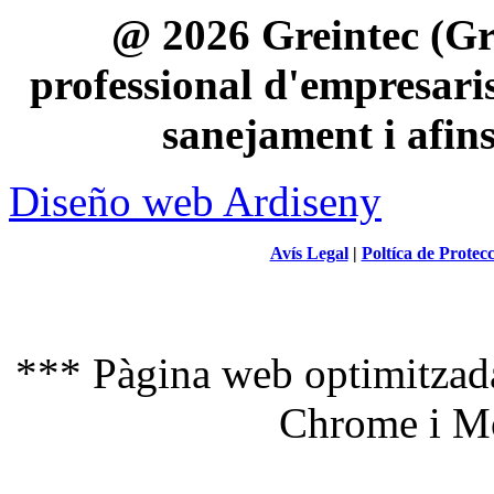
@ 2026 Greintec (Gre
professional d'empresaris 
sanejament i afin
Diseño web Ardiseny
Avís Legal
|
Poltíca de Protec
*** Pàgina web optimitzada
Chrome i Mo