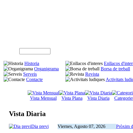
A
Usuari (NIF)
Historia
Enllacos d'inter
Organigrama
Borsa de treball
Serveis
Revista
Contacte
Activitats lud
Vista Mensual
Vista Plana
Vista Diaria
Categorie
Vista Diaria
Dia previ
Viernes, Agosto 07, 2026
Pròxim d