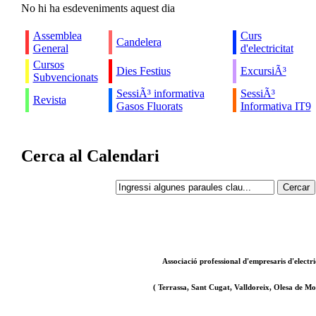
No hi ha esdeveniments aquest dia
Assemblea
Curs
Candelera
General
d'electricitat
Cursos
Dies Festius
ExcursiÃ³
Subvencionats
SessiÃ³ informativa
SessiÃ³
Revista
Gasos Fluorats
Informativa IT9
Cerca al Calendari
Associació professional d'empresaris d'electri
( Terrassa, Sant Cugat, Valldoreix, Olesa de Mon