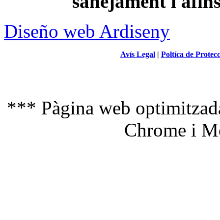
sanejament i afin
Diseño web Ardiseny
Avís Legal
|
Poltíca de Protec
*** Pàgina web optimitzada
Chrome i Mo