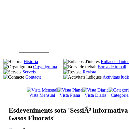
A
Usuari (NIF)
Historia
Enllacos d'inter
Organigrama
Borsa de treball
Serveis
Revista
Contacte
Activitats lud
Vista Mensual
Vista Plana
Vista Diaria
Categorie
Esdeveniments sota 'SessiÃ³ informativa
Gasos Fluorats'