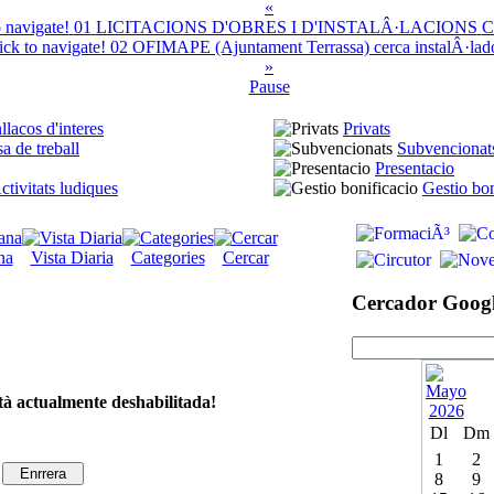
«
01
LICITACIONS D'OBRES I D'INSTALÂ·LACIONS
C
02
OFIMAPE (Ajuntament Terrassa) cerca instalÂ·lador
»
Pause
llacos d'interes
Privats
a de treball
Subvencionat
Presentacio
ctivitats ludiques
Gestio bon
na
Vista Diaria
Categories
Cercar
Cercador Goog
tà actualmente deshabilitada!
Dl
Dm
1
2
8
9