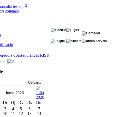
onsulta-les aquÃ­
s solidaris
s
ificacio
le
Junio 2026
Dc
Dj
Dv
Ds
Dm
3
4
5
6
7
10
11
12
13
14