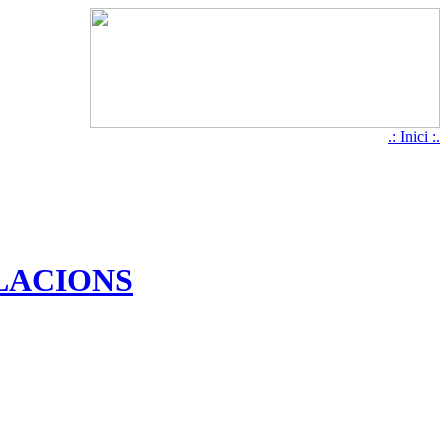
.: Inici :.
·LACIONS