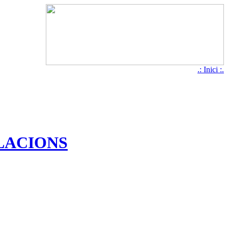
.: Inici :.
·LACIONS