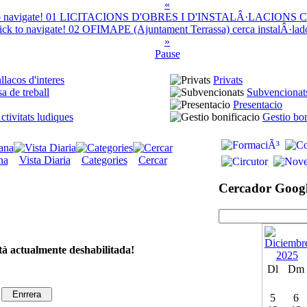
«
01
LICITACIONS D'OBRES I D'INSTALÂ·LACIONS
C
02
OFIMAPE (Ajuntament Terrassa) cerca instalÂ·lador
»
Pause
llacos d'interes
Privats
a de treball
Subvencionat
Presentacio
ctivitats ludiques
Gestio bon
na
Vista Diaria
Categories
Cercar
Cercador Goog
tà actualmente deshabilitada!
Dl
Dm
5
6