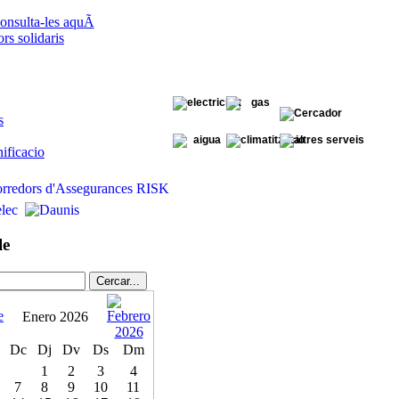
onsulta-les aquÃ­
s solidaris
s
ificacio
le
Enero 2026
Dc
Dj
Dv
Ds
Dm
1
2
3
4
7
8
9
10
11