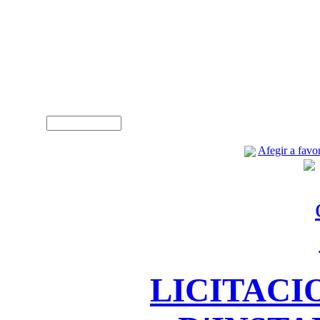
A
Usuari (NIF)
Afegir a favor
LICITACI