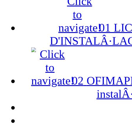
01
LI
D'INSTALÂ·LA
02
OFIMAPE 
instalÂ