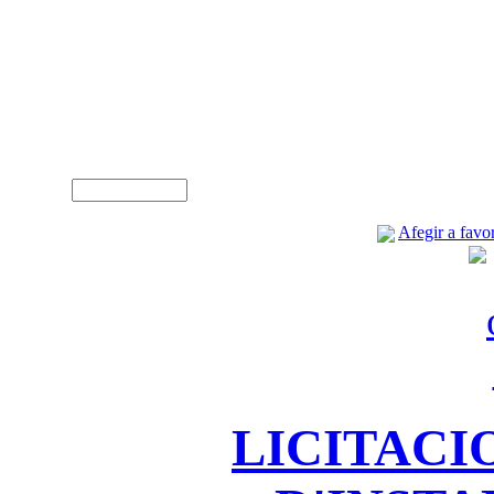
A
Usuari (NIF)
Afegir a favor
LICITACI