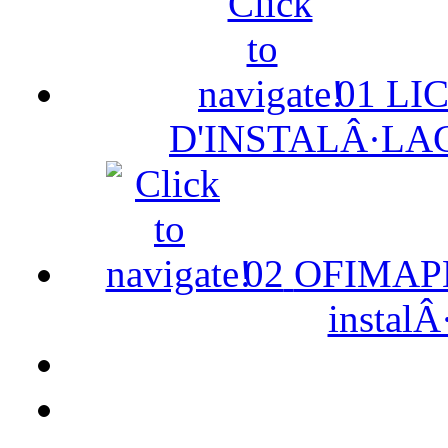
01
LI
D'INSTALÂ·LA
02
OFIMAPE 
instalÂ