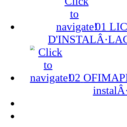
01
LI
D'INSTALÂ·LA
02
OFIMAPE 
instalÂ