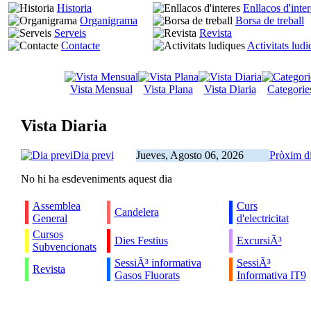
Historia
Enllacos d'inter
Organigrama
Borsa de treball
Serveis
Revista
Contacte
Activitats lud
Vista Mensual
Vista Plana
Vista Diaria
Categorie
Vista Diaria
Dia previ
Jueves, Agosto 06, 2026
Pròxim d
No hi ha esdeveniments aquest dia
Assemblea
Curs
Candelera
General
d'electricitat
Cursos
Dies Festius
ExcursiÃ³
Subvencionats
SessiÃ³ informativa
SessiÃ³
Revista
Gasos Fluorats
Informativa IT9