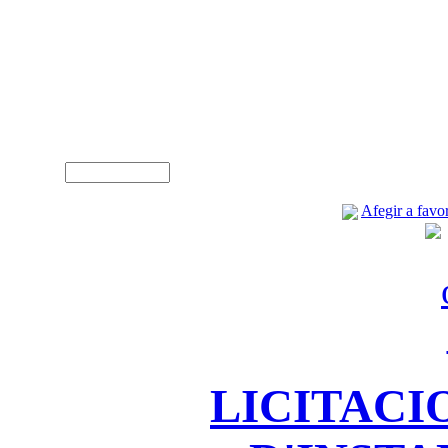
A
Usuari (NIF)
Afegir a favor
LICITACI