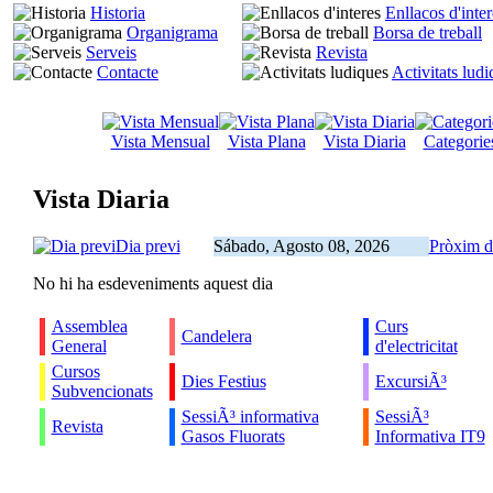
Historia
Enllacos d'inter
Organigrama
Borsa de treball
Serveis
Revista
Contacte
Activitats lud
Vista Mensual
Vista Plana
Vista Diaria
Categorie
Vista Diaria
Dia previ
Sábado, Agosto 08, 2026
Pròxim d
No hi ha esdeveniments aquest dia
Assemblea
Curs
Candelera
General
d'electricitat
Cursos
Dies Festius
ExcursiÃ³
Subvencionats
SessiÃ³ informativa
SessiÃ³
Revista
Gasos Fluorats
Informativa IT9