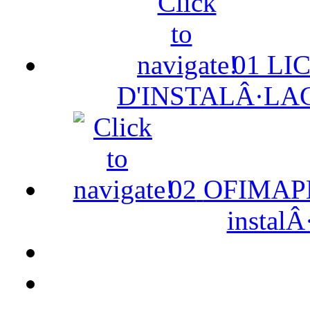
01
LI
D'INSTALÂ·LA
02
OFIMAPE 
instalÂ