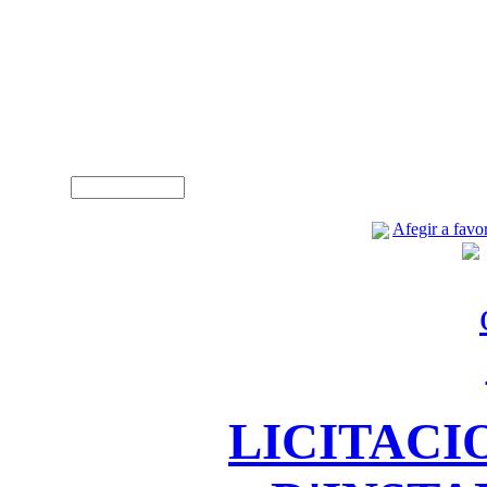
A
Usuari (NIF)
Afegir a favor
LICITACI