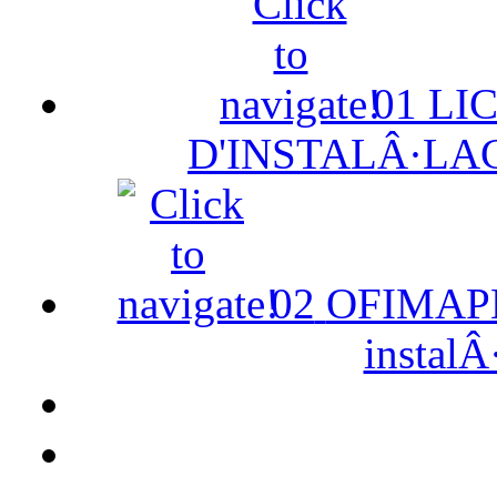
01
LI
D'INSTALÂ·LA
02
OFIMAPE 
instalÂ