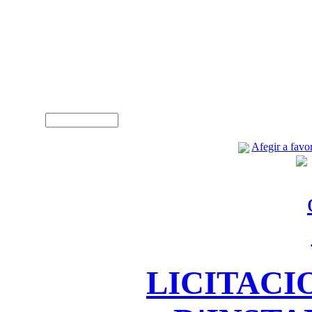
A
Usuari (NIF)
Afegir a favor
LICITACI