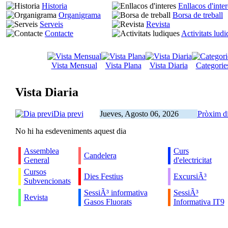
Historia
Enllacos d'inter
Organigrama
Borsa de treball
Serveis
Revista
Contacte
Activitats lud
Vista Mensual
Vista Plana
Vista Diaria
Categorie
Vista Diaria
Dia previ
Jueves, Agosto 06, 2026
Pròxim d
No hi ha esdeveniments aquest dia
Assemblea
Curs
Candelera
General
d'electricitat
Cursos
Dies Festius
ExcursiÃ³
Subvencionats
SessiÃ³ informativa
SessiÃ³
Revista
Gasos Fluorats
Informativa IT9