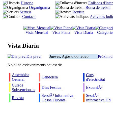
Historia
Enllacos d'inter
Organigrama
Borsa de treball
Serveis
Revista
Contacte
Activitats lud
Vista Mensual
Vista Plana
Vista Diaria
Categorie
Vista Diaria
Dia previ
Jueves, Agosto 06, 2026
Pròxim d
No hi ha esdeveniments aquest dia
Assemblea
Curs
Candelera
General
d'electricitat
Cursos
Dies Festius
ExcursiÃ³
Subvencionats
SessiÃ³ informativa
SessiÃ³
Revista
Gasos Fluorats
Informativa IT9