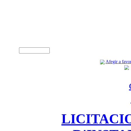
A
Usuari (NIF)
Afegir a favor
LICITACI