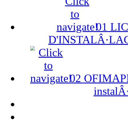
01
LI
D'INSTALÂ·LA
02
OFIMAPE 
instalÂ