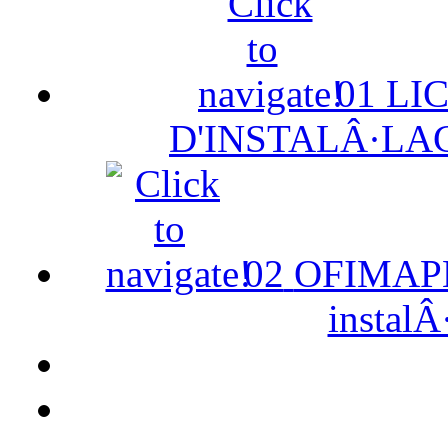
01
LI
D'INSTALÂ·LA
02
OFIMAPE 
instalÂ