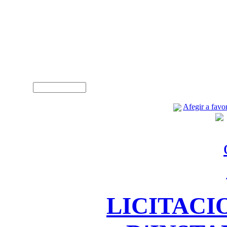
A
Usuari (NIF)
Afegir a favor
LICITACI