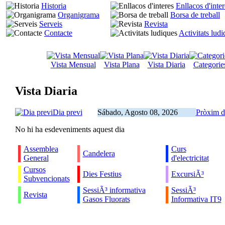
Historia
Enllacos d'inter
Organigrama
Borsa de treball
Serveis
Revista
Contacte
Activitats lud
Vista Mensual
Vista Plana
Vista Diaria
Categorie
Vista Diaria
Dia previ
Sábado, Agosto 08, 2026
Pròxim d
No hi ha esdeveniments aquest dia
Assemblea
Curs
Candelera
General
d'electricitat
Cursos
Dies Festius
ExcursiÃ³
Subvencionats
SessiÃ³ informativa
SessiÃ³
Revista
Gasos Fluorats
Informativa IT9