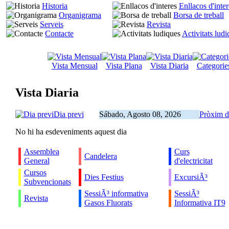
Historia
Enllacos d'inter
Organigrama
Borsa de treball
Serveis
Revista
Contacte
Activitats lud
Vista Mensual
Vista Plana
Vista Diaria
Categorie
Vista Diaria
Dia previ
Sábado, Agosto 08, 2026
Pròxim d
No hi ha esdeveniments aquest dia
Assemblea
Curs
Candelera
General
d'electricitat
Cursos
Dies Festius
ExcursiÃ³
Subvencionats
SessiÃ³ informativa
SessiÃ³
Revista
Gasos Fluorats
Informativa IT9