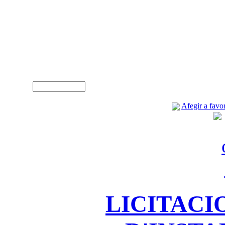
A
Usuari (NIF)
Afegir a favor
LICITACI