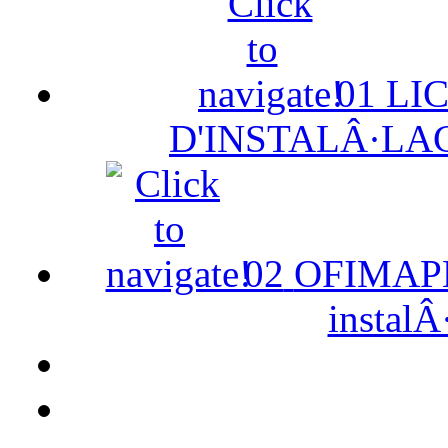
01
LI
D'INSTALÂ·LA
02
OFIMAPE 
instalÂ