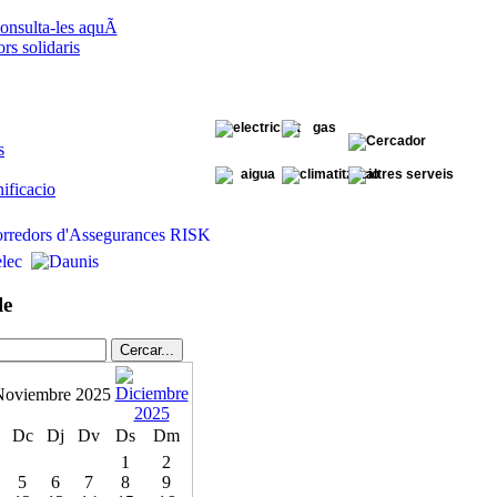
onsulta-les aquÃ­
s solidaris
s
ificacio
le
Noviembre 2025
Dc
Dj
Dv
Ds
Dm
1
2
5
6
7
8
9