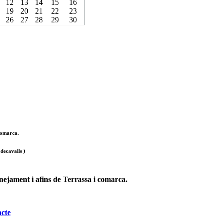
12
13
14
15
16
19
20
21
22
23
26
27
28
29
30
 comarca.
decavalls )
anejament i afins de Terrassa i comarca.
cte