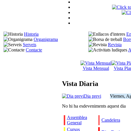
Historia
En
Organigrama
Bors
Serveis
Revista
Contacte
A
Vista Mensual
Vista Pla
Vista Diaria
Dia previ
Viernes, A
No hi ha esdeveniments aquest dia
Assemblea
Candelera
General
Cursos