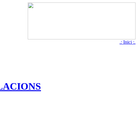
.: Inici :.
·LACIONS