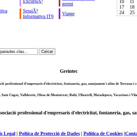
ExcursiÃ³
10
11
gremi
17
18
tiva
SessiÃ³
24
25
Viatge
Informativa IT9
Greintec
ció professional d'empresaris d'electricitat, fontaneria, gas, sanejament i afins de Terrassa i
, Sant Cugat, Valldoreix, Olesa de Montserrat, Rubí, Ullastrell, Matadepera, Vacarisses i Vila
ciació professional d'empresaris d'electricitat, fontaneria, gas, s
s Legal
|
Poltíca de Protecció de Dades
|
Política de Cookies
|
Conta