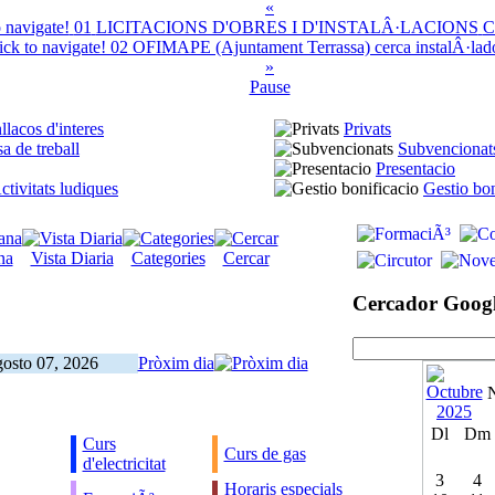
«
01
LICITACIONS D'OBRES I D'INSTALÂ·LACIONS
C
02
OFIMAPE (Ajuntament Terrassa) cerca instalÂ·lador
»
Pause
llacos d'interes
Privats
a de treball
Subvencionat
Presentacio
ctivitats ludiques
Gestio bon
na
Vista Diaria
Categories
Cercar
Cercador Goog
gosto 07, 2026
Pròxim dia
Dl
Dm
Curs
Curs de gas
d'electricitat
3
4
Horaris especials