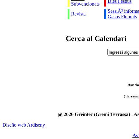
Dies Festius
Subvencionats
SessiÃ³ informa
Revista
Gasos Fluorats
Cerca al Calendari
Associa
( Terrassa
@ 2026 Greintec (Gremi Terrassa) - Asso
Diseño web Ardiseny
Aví