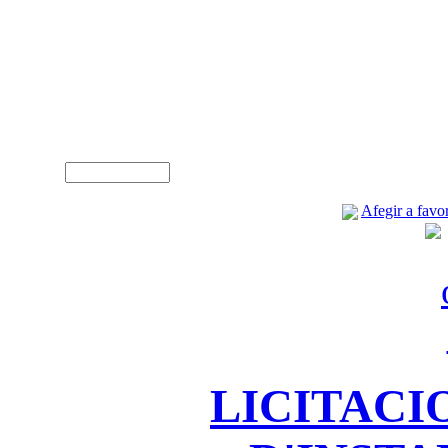
A
Usuari (NIF)
Afegir a favor
LICITACI