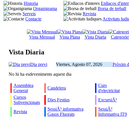
Historia
Enllacos d'inter
Organigrama
Borsa de treball
Serveis
Revista
Contacte
Activitats lud
Vista Mensual
Vista Plana
Vista Diaria
Categorie
Vista Diaria
Dia previ
Viernes, Agosto 07, 2026
Pròxim d
No hi ha esdeveniments aquest dia
Assemblea
Curs
Candelera
General
d'electricitat
Cursos
Dies Festius
ExcursiÃ³
Subvencionats
SessiÃ³ informativa
SessiÃ³
Revista
Gasos Fluorats
Informativa IT9