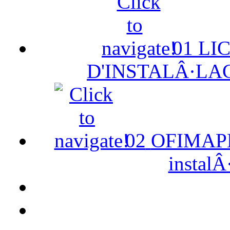
01
LI
D'INSTALÂ·LA
02
OFIMAPE 
instalÂ