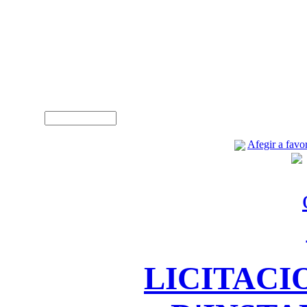
A
Usuari (NIF)
Afegir a favor
LICITACI