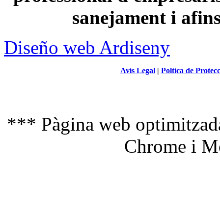
sanejament i afin
Diseño web Ardiseny
Avís Legal
|
Poltíca de Protec
*** Pàgina web optimitzada
Chrome i Mo