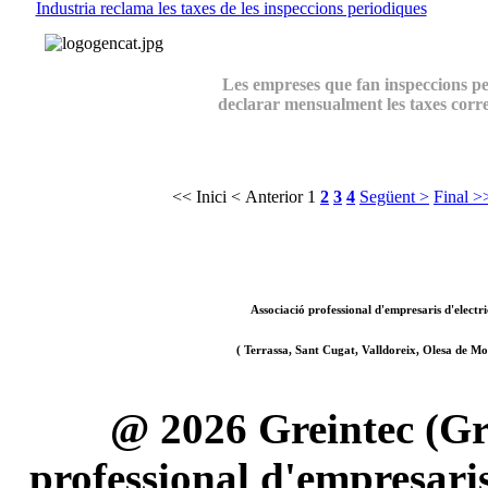
Industria reclama les taxes de les inspeccions periodiques
Les empreses que fan inspeccions pe
declarar mensualment les taxes corr
<< Inici
< Anterior
1
2
3
4
Següent >
Final >
Associació professional d'empresaris d'electri
( Terrassa, Sant Cugat, Valldoreix, Olesa de Mon
@ 2026 Greintec (Gre
professional d'empresaris 