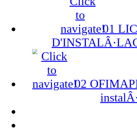
01
LI
D'INSTALÂ·LA
02
OFIMAPE 
instalÂ